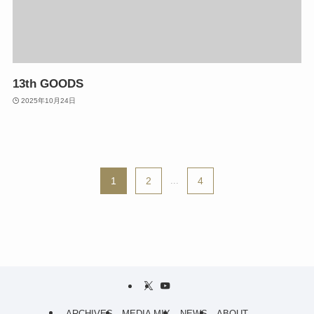
13th GOODS
2025年10月24日
1
2
...
4
ARCHIVES
MEDIA MIX
NEWS
ABOUT