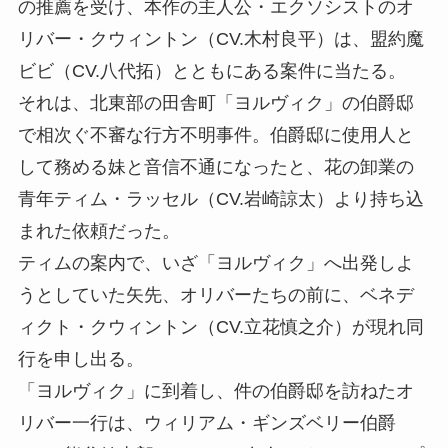
の推薦を受け、本作の主人公・エクソシストのオ
リバー・クウィントン（CV.木村良平）は、盟約魔
ビビ（CV.八代拓）とともにある案件に当たる。
それは、北東部の田舎町「ヨルヴィク」の伯爵邸
で相次ぐ不審な行方不明事件。伯爵邸に使用人と
して務める妹と音信不通になったと、花の卸業の
青年ティム・ラッセル（CV.岩崎諒太）より持ち込
まれた依頼だった。
ティムの案内で、いざ「ヨルヴィク」へ出発しよ
うとしていた矢先、オリバーたちの前に、ベネデ
ィクト・クウィントン（CV.立花慎之介）が現れ同
行を申し出る。
「ヨルヴィク」に到着し、件の伯爵邸を訪ねたオ
リバー一行は、ウィリアム・ギンズベリー伯爵