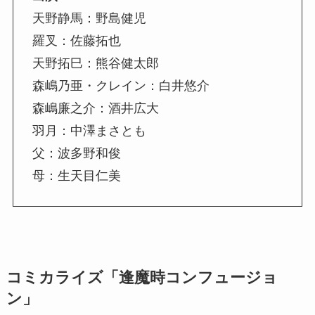
天野静馬：野島健児
羅叉：佐藤拓也
天野拓巳：熊谷健太郎
森嶋乃亜・クレイン：白井悠介
森嶋廉之介：酒井広大
羽月：中澤まさとも
父：波多野和俊
母：生天目仁美
コミカライズ「逢魔時コンフュージョ
ン」