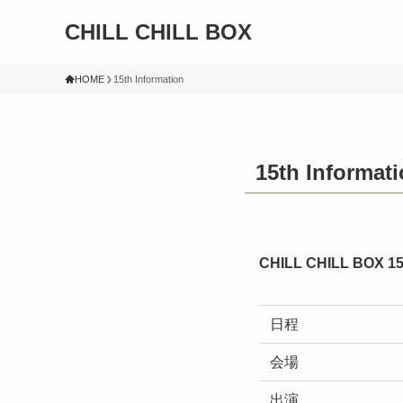
CHILL CHILL BOX
HOME
15th Information
15th Informat
CHILL CHILL B
日程
会場
出演