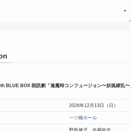
ion
OX 15th BLUE BOX 朗読劇「逢魔時コンフュージョン〜妖狐繚乱
2026年12月13日（日）
一ツ橋ホール
野島健児 佐藤拓也