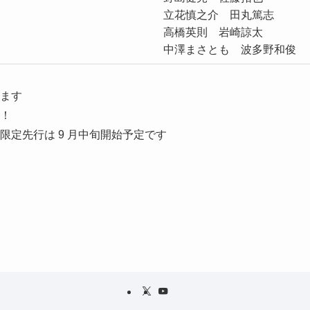
立花慎之介 田丸篤志
高橋英則 岩崎諒太
中澤まさとも 波多野和俊
ます
！
限定先行は 9 月中旬開始予定です