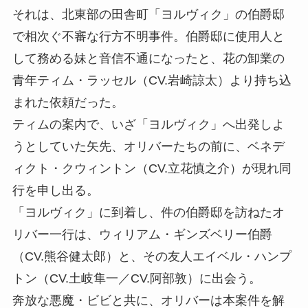
それは、北東部の田舎町「ヨルヴィク」の伯爵邸
で相次ぐ不審な行方不明事件。伯爵邸に使用人と
して務める妹と音信不通になったと、花の卸業の
青年ティム・ラッセル（CV.岩崎諒太）より持ち込
まれた依頼だった。
ティムの案内で、いざ「ヨルヴィク」へ出発しよ
うとしていた矢先、オリバーたちの前に、ベネデ
ィクト・クウィントン（CV.立花慎之介）が現れ同
行を申し出る。
「ヨルヴィク」に到着し、件の伯爵邸を訪ねたオ
リバー一行は、ウィリアム・ギンズベリー伯爵
（CV.熊谷健太郎）と、その友人エイベル・ハンプ
トン（CV.土岐隼一／CV.阿部敦）に出会う。
奔放な悪魔・ビビと共に、オリバーは本案件を解