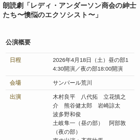
朗読劇「レディ・アンダーソン商会の紳士
たち〜懊悩のエクソシスト〜」
公演概要
日程
2026年4月18日（土）昼の部1
4:30開演／夜の部18:00開演
会場
サンパール荒川
出演
木村良平 八代拓 立花慎之
介 熊谷健太郎 岩崎諒太
波多野和俊
土岐隼一（昼の部） 阿部敦
（夜の部）