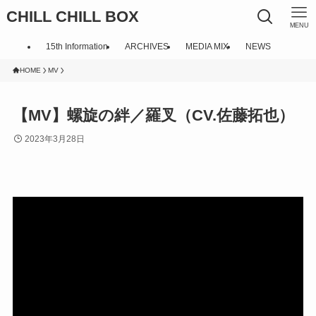
CHILL CHILL BOX
MENU
15th Information
ARCHIVES
MEDIA MIX
NEWS
HOME
MV
【MV】螺旋の絆／羅叉（CV.佐藤拓也）
2023年3月28日