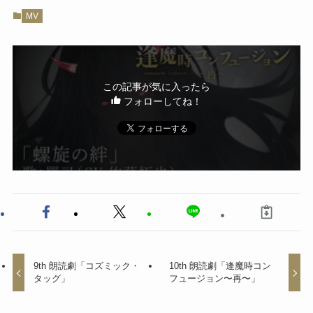
MV
この記事が気に入ったら
フォローしてね！
9th 朗読劇「コズミック・
10th 朗読劇「逢魔時コン
タッグ」
フュージョン〜再〜」